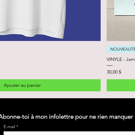
NOUVEAUT
VINYLE - Jama
Prix
30,00 $
Ajouter au panier
Abonne-toi à mon infolettre pour ne rien manquer
E-mail